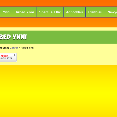
Ynni
Arbed Ynni
Sbarci + Fflic
Adnoddau
Ffeithiau
Newy
hi yma:
Cartref
> Arbed Ynni