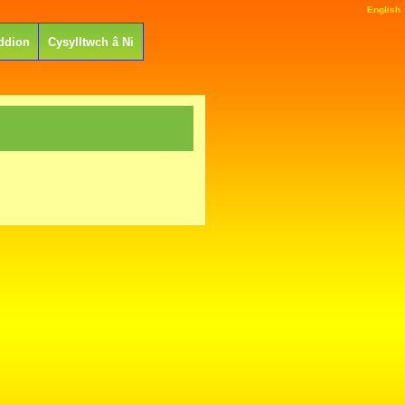
English
ddion
Cysylltwch â Ni