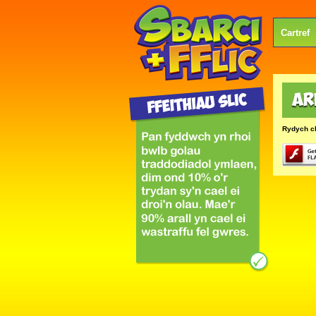
Cartref
Rydych c